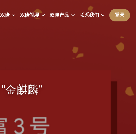
双隆
双隆视界
双隆产品
联系我们
登录
“金麒麟” 