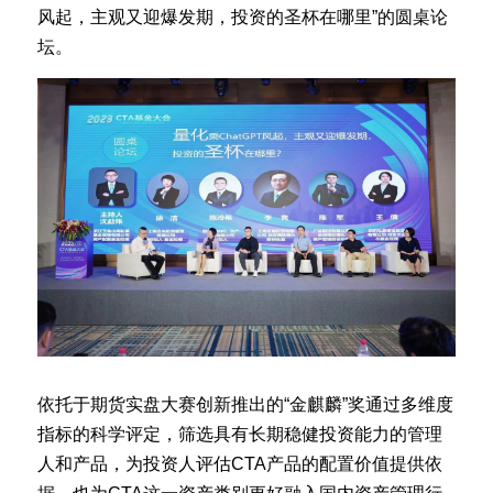
风起，主观又迎爆发期，投资的圣杯在哪里”的圆桌论
坛。
依托于期货实盘大赛创新推出的“金麒麟”奖通过多维度
指标的科学评定，筛选具有长期稳健投资能力的管理
人和产品，为投资人评估CTA产品的配置价值提供依