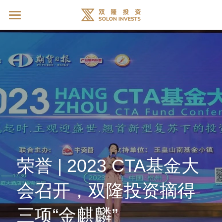
首页
走进双隆
双隆视界
关于双隆
企业文化
双隆产品
双隆动态
双隆荣誉
双隆公告
联系我们
产品系列
投资理念
联系我们
登录
荣誉 | 
2023 CTA基金大
人才招募
会召开，双隆投资摘得
三项“金麒麟”